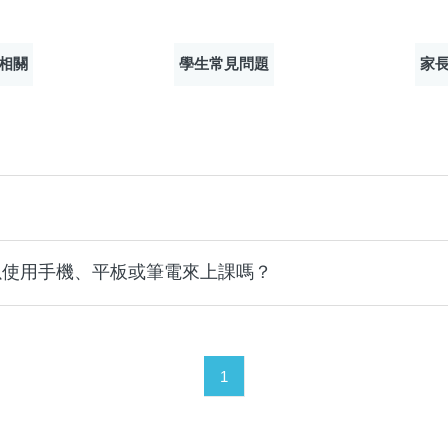
相關
學生常見問題
家
？
以使用手機、平板或筆電來上課嗎？
1