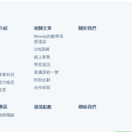
介紹
相關文章
關於我們
Woody的數學深
度漫談
108課綱
線上家教
學習資訊
直播課程一覽
專業科目
特別企劃
能力檢定
合作班部
教育
專區
儲值點數
聯絡我們
教師職缺