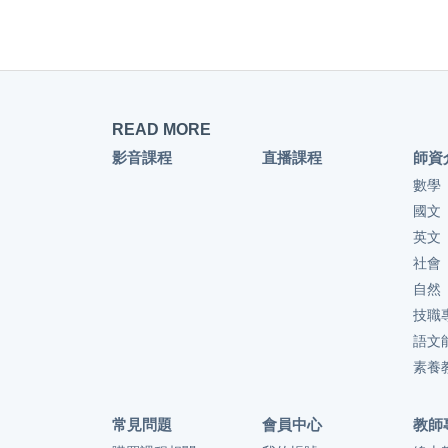
READ MORE
影音課程
直播課程
師資
數學
國文
英文
社會
自然
技職
語文
素養
常見問題
會員中心
教師