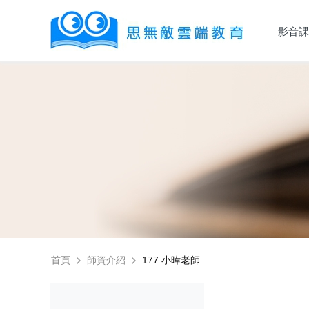
影音課
首頁
師資介紹
177 小暐老師