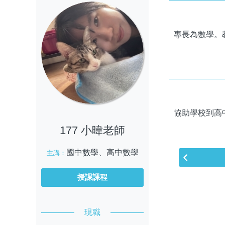
專長為數學。
協助學校到高
177 小暐老師
國中數學、高中數學
主講：
授課課程
現職