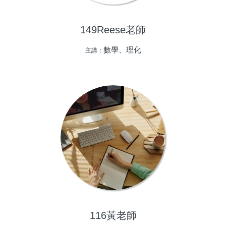
149Reese老師
數學、理化
主講：
116黃老師