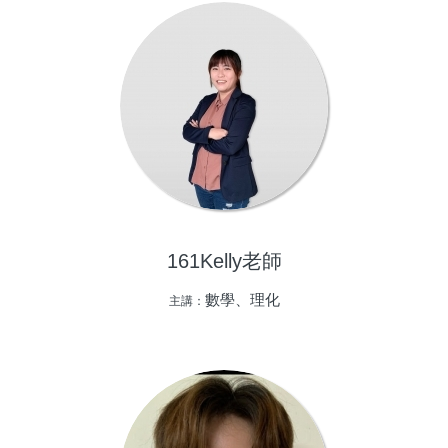
161Kelly老師
數學、理化
主講：