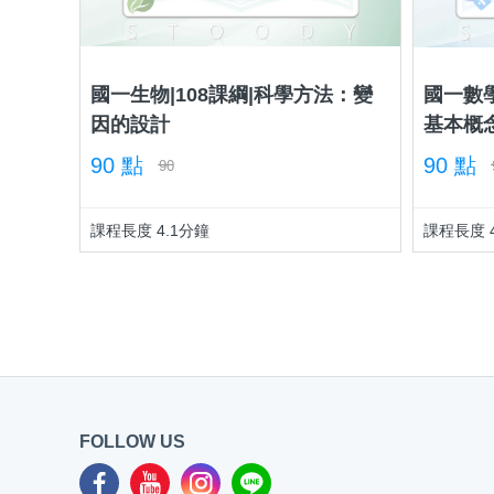
討
論
國一生物|108課綱|科學方法：變
國一數學
因的設計
基本概
90 點
90 點
90
課程長度 4.1分鐘
課程長度 
FOLLOW US