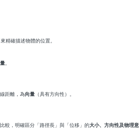
來精確描述物體的位置。
量
。
線距離，為
向量
（具有方向性）。
比較，明確區分「路徑長」與「位移」的
大小、方向性及物理意