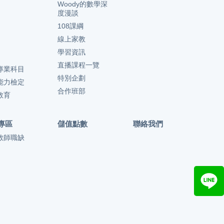
Woody的數學深
度漫談
108課綱
線上家教
學習資訊
直播課程一覽
專業科目
特別企劃
能力檢定
合作班部
教育
專區
儲值點數
聯絡我們
教師職缺