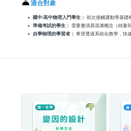
適合對象
國中/高中物理入門學生：
初次接觸運動學基礎
準備考試的學生：
需要釐清易混淆概念（純量
自學物理的學習者：
希望透過系統化教學，快
需
需
位
先
先
主
置、
課程表
購
購
01
路徑
0 Sec
題：
買
買
長與
1
此
此
個
位移
單元
課
課
程
程
分
2.8
後
後
總時
鐘
才
才
數
能
能
參
下
與
載
課
教
程
材