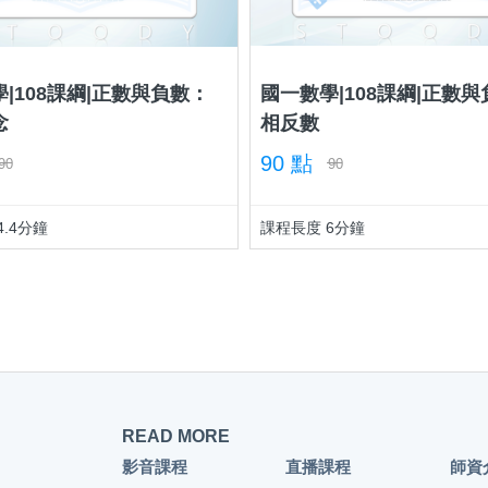
|108課綱|正數與負數：
國一數學|108課綱|正數
念
相反數
90 點
90
90
4.4分鐘
課程長度 6分鐘
READ MORE
影音課程
直播課程
師資