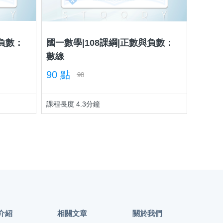
與負數：
國一數學|108課綱|正數與負數：
數線
90 點
90
課程長度 4.3分鐘
介紹
相關文章
關於我們