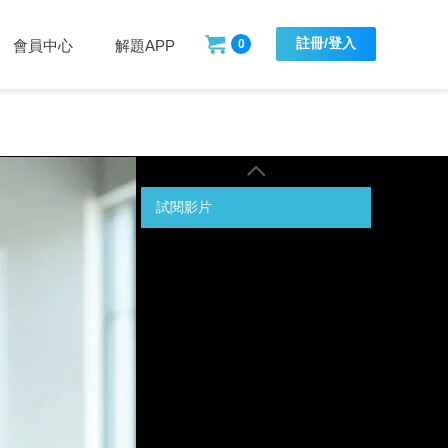
註冊/登入
會員中心
解題APP
0
試閱影片