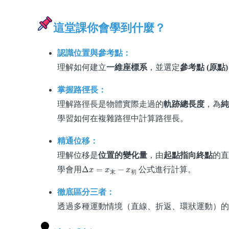
這堂課你會學到什麼？
認識位置與參考點：
理解如何建立
一維座標系
，並選定
參考點 (原點)
掌握路徑長：
理解路徑長是物體實際走過的
軌跡總長度
，為
純
學習如何在複雜路徑中計算路徑長。
精通位移：
理解位移是
位置的變化量
，由
起點指向終點
的直
Δ
x
=
x
末
−
x
初
學會用
公式進行計算。
末
初
徹底區分三者：
透過多種運動情境（直線、折返、環狀運動）的