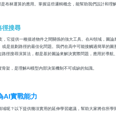
nts）也都是布林運算的應用。掌握這些邏輯概念，能幫助我們設計和理
路徑搜尋
重要分支，它提供一種描述物件之間關係的強大工具。在AI領域，圖
、或是規劃路徑的最佳化問題。我們在高中可能接觸過簡單的圖
著名的最短路徑搜尋演算法，都是基於圖論來解決實際問題，應用於導航
實骨架，是理解AI模型內部決策機制不可或缺的知識。
AI實戰能力
領域呢？以下提供幾項實用的延伸學習建議，幫助大家將你所學