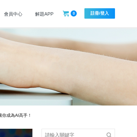
註冊/登入
會員中心
解題APP
0
你成為AI高手！