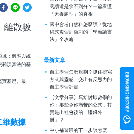
閱讀還是拿不到分？一篇看懂
「素養題型」的真相
國中會考自然科怎麼讀？從地
、離散數
毯式複習到衝刺的「學霸讀書
法」全攻略
領域：機率與統
最新文章
複雜演算法的基
自主學習怎麼規劃？抓住撰寫
方式與靈感，交出有反思力的
堅實基礎。最
自主學習計畫
【文章分享】寫給討厭數學的
你：那些令你痛苦的公式，其
實是出社會後的「賺錢外
掛」？
二維數據
中小補習班的下一步該怎麼