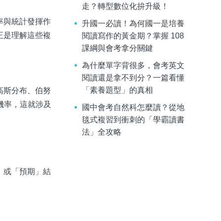
走？轉型數位化拚升級！
率與統計發揮作
升國一必讀！為何國一是培養
正是理解這些複
閱讀寫作的黃金期？掌握 108
課綱與會考拿分關鍵
為什麼單字背很多，會考英文
閱讀還是拿不到分？一篇看懂
「素養題型」的真相
高斯分布、伯努
機率，這就涉及
國中會考自然科怎麼讀？從地
毯式複習到衝刺的「學霸讀書
法」全攻略
均」或「預期」結