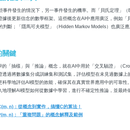
述了在已知某些事件發生的情況下，另一事件發生的機率。而「貝氏定理」（Ba
新證據後更新信念的數學框架。這些概念在AI中應用廣泛，例如「
對類別的判斷；「隱馬可夫模型」（Hidden Markov Models）也廣
。
的關鍵
抽樣」與「推論」概念，就在AI中用於「交叉驗證」（Cross-val
證透過將數據集分成訓練集和測試集，評估模型在未見過數據上
更科學地評估AI模型的效能，確保其在真實世界應用中的可靠性
入地理解AI模型如何從數據中學習，進行不確定性推論，並最終
m, n)：從概念到實作，搞懂C的算法！
m, n)：「重複問題」的概念解釋及範例