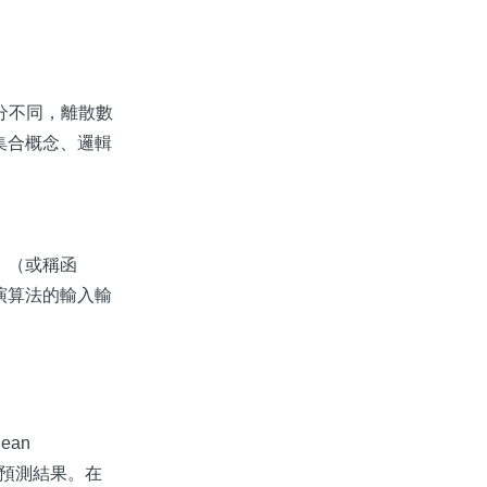
分不同，離散數
集合概念、邏輯
」（或稱函
演算法的輸入輸
ean
類或預測結果。在