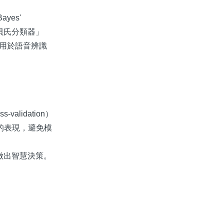
yes'
貝氏分類器」
泛應用於語音辨識
idation）
的表現，避免模
。
做出智慧決策。