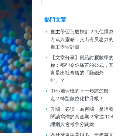
熱門文章
自主學習怎麼規劃？抓住撰寫
方式與靈感，交出有反思力的
自主學習計畫
【文章分享】寫給討厭數學的
你：那些令你痛苦的公式，其
實是出社會後的「賺錢外
掛」？
中小補習班的下一步該怎麼
走？轉型數位化拚升級！
升國一必讀！為何國一是培養
閱讀寫作的黃金期？掌握 108
課綱與會考拿分關鍵
為什麼單字背很多，會考英文