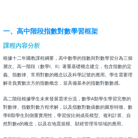
一、高中階段指數對數學習框架
課程內容分析
根據十二年國教課程綱要，高中數學的指數與對數學習分為三個
層次。高一階段（數學I、II）著重基礎概念建立，包含指數的定
義、指數律、常用對數的概念以及科學記號的應用。學生需要理
解非負實數次方的指數概念，並具備基本的指數對數數感。
高二階段根據學生未來發展需求分流，數學A類學生學習完整的
對數律、指數對數方程求解，以及指數對數函數的圖形特徵。數
學B類學生則側重實用性，學習按比例成長模型、複利計算、自
然對數e的概念，以及在地震規模、財經管理等領域的應用。