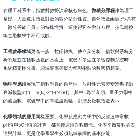
在理工科系中，指數對數扮演著核心角色。
微積分課程
作為理工
基礎，大量運用指數對數的微分積分性質。自然指數函數e^x具有
「微分等於自身」的特殊性質，這使得它在微分方程、拉氏轉換
等進階數學中不可或缺。
工程數學領域
更進一步，拉氏轉換、傅立葉分析、信號與系統分
析都建立在指數函數的基礎上。電機系學生在學習控制系統時，
系統穩定性分析、頻域響應等概念都與指數函數密切相關。
物理學應用
展現了指數對數的自然性。放射性元素衰變遵循指數
衰減模型m(t) = m(t₀)·2^(-(t-t₀)/T)，其中T為半衰期。量子力學中
的波函數、電磁學中的電磁波振幅，都涉及複數指數表示。
化學領域的應用
同樣重要。化學反應動力學中的反應速率常數、
pH值與pOH值的計算，都直接運用對數概念。化學平衡常數的表
達與計算，更是化學系學生必須熟練掌握的基本技能。