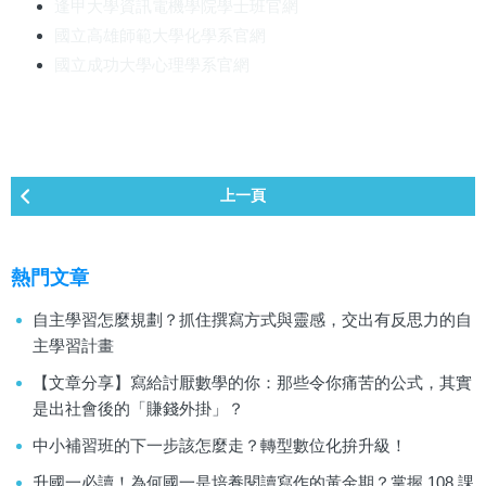
逢甲大學資訊電機學院學士班官網
國立高雄師範大學化學系官網
國立成功大學心理學系官網
上一頁
熱門文章
自主學習怎麼規劃？抓住撰寫方式與靈感，交出有反思力的自
主學習計畫
【文章分享】寫給討厭數學的你：那些令你痛苦的公式，其實
是出社會後的「賺錢外掛」？
中小補習班的下一步該怎麼走？轉型數位化拚升級！
升國一必讀！為何國一是培養閱讀寫作的黃金期？掌握 108 課