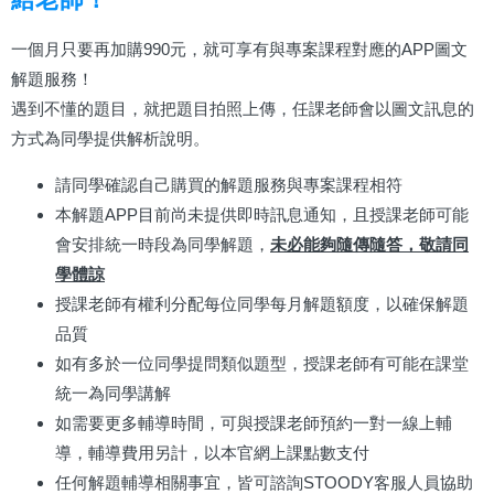
一個月只要再加購990元，就可享有與專案課程對應的APP圖文
解題服務！
遇到不懂的題目，就把題目拍照上傳，任課老師會以圖文訊息的
方式為同學提供解析說明。
請同學確認自己購買的解題服務與專案課程相符
本解題APP目前尚未提供即時訊息通知，且授課老師可能
會安排統一時段為同學解題，
未必能夠隨傳隨答，敬請同
學體諒
授課老師有權利分配每位同學每月解題額度，以確保解題
品質
如有多於一位同學提問類似題型，授課老師有可能在課堂
統一為同學講解
如需要更多輔導時間，可與授課老師預約一對一線上輔
導，輔導費用另計，以本官網上課點數支付
任何解題輔導相關事宜，皆可諮詢STOODY客服人員協助