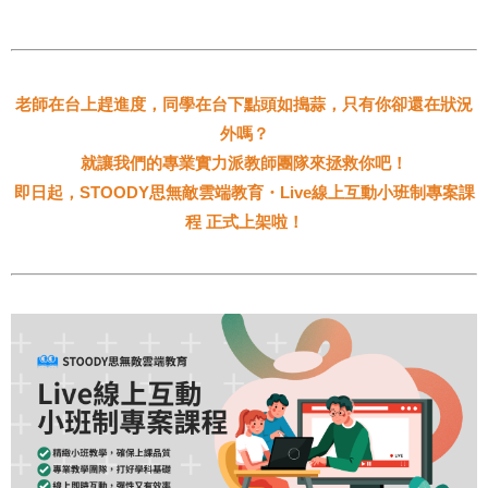
老師在台上趕進度，同學在台下點頭如搗蒜，只有你卻還在狀況
外嗎？
就讓我們的專業實力派教師團隊來拯救你吧！
即日起，STOODY思無敵雲端教育・Live線上互動小班制專案課
程 正式上架啦！