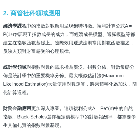
2. 商管社科領域應用
經濟學課程
中的指數對數應用呈現獨特特徵。複利計算公式A =
P(1+r)ⁿ展現了指數成長的威力，而經濟成長模型、通膨模型等都
建立在指數函數基礎上。邊際效用遞減法則常用對數函數描述，
反映人類對財富感受的心理規律。
統計學領域
對指數對數的需求極為廣泛。指數分佈、對數常態分
佈是統計學中的重要機率分佈。最大概似估計法(Maximum
Likelihood Estimation)大量使用對數運算，將乘積轉化為加法，簡
化計算過程。
財務金融應用
更加深入專業。連續複利公式A = Pe^(rt)中的自然
指數，Black-Scholes選擇權定價模型中的對數報酬率，都需要學
生具備扎實的指數對數基礎。