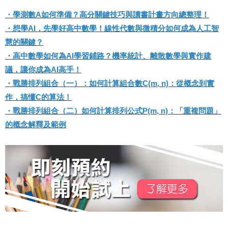
・
學測數A如何準備？高分關鍵技巧與讀書計畫方向總整理！
・
想學AI，先學好高中數學！線性代數與微積分如何成為人工智
慧的關鍵？
・
高中數學如何為AI學習鋪路？機率統計、離散數學與實作建
議，讓你成為AI高手！
・
戰勝排列組合（一）：如何計算組合數C(m, n)：從概念到實
作，搞懂C的算法！
・
戰勝排列組合（二）如何計算排列公式P(m, n)：「重複問題」
的概念解釋及範例