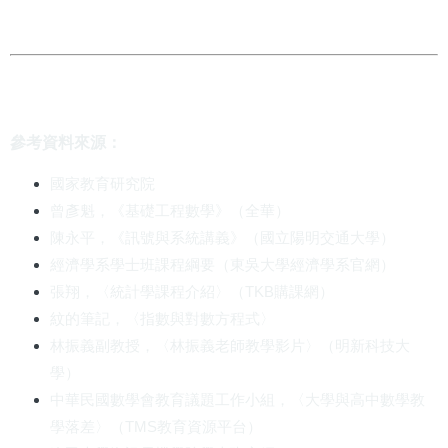
參考資料來源：
國家教育研究院
曾彥魁，《基礎工程數學》（全華）
陳永平，《訊號與系統講義》（國立陽明交通大學）
經濟學系學士班課程綱要（東吳大學經濟學系官網）
張翔，〈統計學課程介紹〉（TKB購課網）
紋的筆記，〈指數與對數方程式〉
林振義副教授，〈林振義老師教學影片〉（明新科技大
學）
中華民國數學會教育議題工作小組，〈大學與高中數學教
學落差〉（TMS教育資源平台）